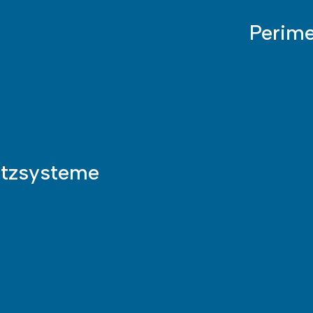
Peri­m
utz­systeme