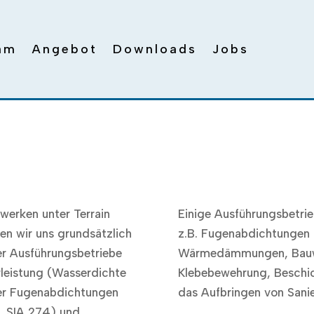
am
Angebot
Downloads
Jobs
werken unter Terrain
Einige Ausführungsbetrie
len wir uns grundsätzlich
z.B. Fugenabdichtungen 
er Ausführungsbetriebe
Wärmedämmungen, Bauwe
leistung (Wasserdichte
Klebebewehrung, Beschic
er Fugenabdichtungen
das Aufbringen von Sanie
. SIA 274) und