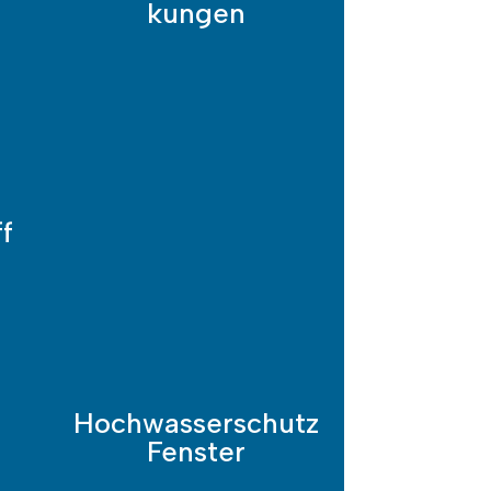
kungen
ff
Hoch­wasser­schutz
Fenster