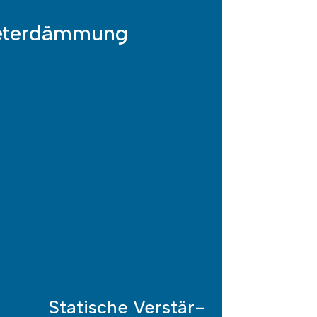
eter­dämmung
Statische Ver­stär­